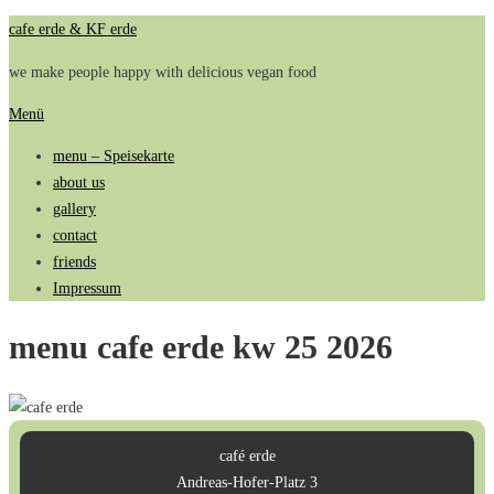
Zum
cafe erde & KF erde
Inhalt
we make people happy with delicious vegan food
springen
Menü
menu – Speisekarte
about us
gallery
contact
friends
Impressum
menu cafe erde kw 25 2026
café erde
Andreas-Hofer-Platz 3