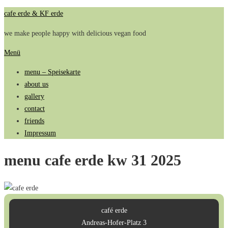
Zum
cafe erde & KF erde
Inhalt
we make people happy with delicious vegan food
springen
Menü
menu – Speisekarte
about us
gallery
contact
friends
Impressum
menu cafe erde kw 31 2025
café erde
Andreas-Hofer-Platz 3