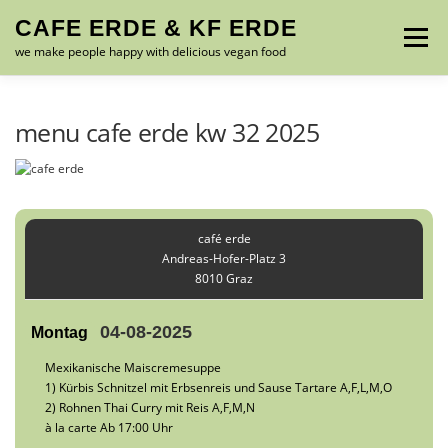
Zum
CAFE ERDE & KF ERDE
Inhalt
Menü
springen
we make people happy with delicious vegan food
MENU – SPEISEKARTE
ABOUT US
GALLERY
menu cafe erde kw 32 2025
CONTACT
FRIENDS
IMPRESSUM
café erde
Andreas-Hofer-Platz 3
8010 Graz
04-08-2025
Montag
Mexikanische Maiscremesuppe
1) Kürbis Schnitzel mit Erbsenreis und Sause Tartare A,F,L,M,O
2) Rohnen Thai Curry mit Reis A,F,M,N
à la carte Ab 17:00 Uhr