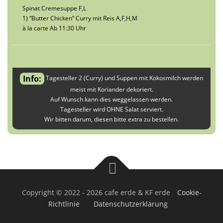
Spinat Cremesuppe F,L
1) “Butter Chicken” Curry mit Reis A,F,H,M
à la carte Ab 11:30 Uhr
Info:
Tagesteller 2 (Curry) und Suppen mit Kokosmilch werden
meist mit Koriander dekoriert.
Auf Wunsch kann dies weggelassen werden.
Tagesteller wird OHNE Salat serviert.
Wir bitten darum, diesen bitte extra zu bestellen.
Copyright © 2022 - 2026 cafe erde & KF erde
Cookie-
Richtlinie
Datenschutzerklärung