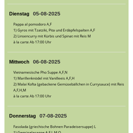
05-08-2025
Dienstag
Pappa al pomodoro A,F
1) Gyros mit Tzatziki, Pita und Erdäpfelspalten A,F
2) Linsencurry mit Kürbis und Spinat mit Reis M
à la carte Ab 17:00 Uhr
06-08-2025
Mittwoch
Vietnamesische Pho Suppe A,F,N
1) Marillenknödel mit Vanilleeis A,F,H
2) Malai Kofta (gebackene Gemüsebällchen in Currysauce) mit Reis
A,F,H,M
à la carte Ab 17:00 Uhr
07-08-2025
Donnerstag
Fasolada (griechische Bohnen Paradeisersuppe) L
1) Gemüselasagne A,F,L,M,O