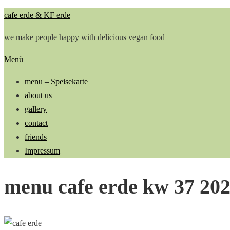
Zum
cafe erde & KF erde
Inhalt
we make people happy with delicious vegan food
springen
Menü
menu – Speisekarte
about us
gallery
contact
friends
Impressum
menu cafe erde kw 37 20