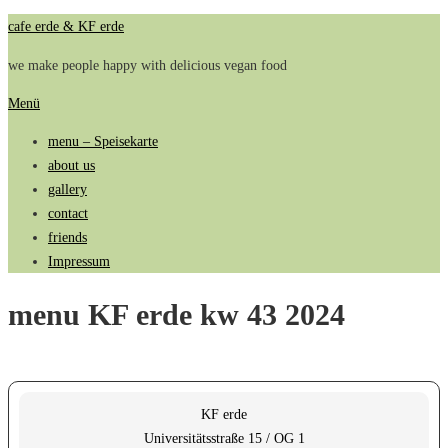
Zum
cafe erde & KF erde
Inhalt
we make people happy with delicious vegan food
springen
Menü
menu – Speisekarte
about us
gallery
contact
friends
Impressum
menu KF erde kw 43 2024
KF erde
Universitätsstraße 15 / OG 1