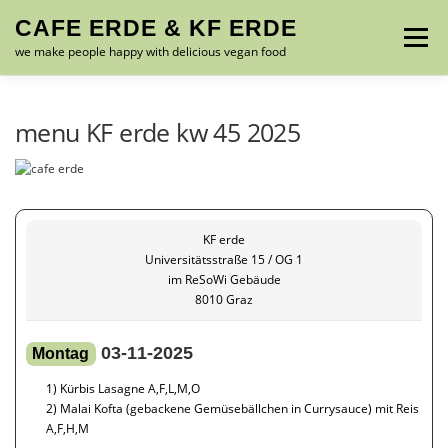
Zum
CAFE ERDE & KF ERDE
Inhalt
Menü
springen
we make people happy with delicious vegan food
MENU – SPEISEKARTE
ABOUT US
GALLERY
menu KF erde kw 45 2025
CONTACT
FRIENDS
IMPRESSUM
KF erde
Universitätsstraße 15 / OG 1
im ReSoWi Gebäude
8010 Graz
03-11-2025
Montag
1) Kürbis Lasagne A,F,L,M,O
2) Malai Kofta (gebackene Gemüsebällchen in Currysauce) mit Reis
A,F,H,M