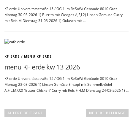
KF erde Universitätsstraße 15 / OG 1 im ReSoWi Gebäude 8010 Graz
Montag 30-03-2026 1) Burrito mit Wedges A,F,L2) Linsen Gemüse Curry
mit Reis M Dienstag 31-03-2026 1) Gulasch mit …
KF ERDE
/
MENU KF ERDE
menu KF erde kw 13 2026
KF erde Universitätsstraße 15 / OG 1 im ReSoWi Gebäude 8010 Graz
Montag 23-03-2026 1) Linsen Gemüse Eintopf mit Semmelknödel
A,F,L,M,O2) “Butter Chicken” Curry mit Reis F,H,M Dienstag 24-03-2026 1) …
B
e
ÄLTERE BEITRÄGE
NEUERE BEITRÄGE
i
t