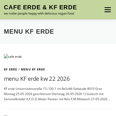
Zum
CAFE ERDE & KF ERDE
Inhalt
Menü
springen
we make people happy with delicious vegan food
MENU – SPEISEKARTE
ABOUT US
GALLERY
MENU KF ERDE
CONTACT
FRIENDS
IMPRESSUM
KF ERDE
/
MENU KF ERDE
menu KF erde kw 22 2026
KF erde Universitätsstraße 15 / OG 1 im ReSoWi Gebäude 8010 Graz
Montag 25-05-2026 geschlossen Dienstag 26-05-2026 1) Gulasch mit
Semmelknödel A,F,O 2) Mater Paneer mit Reis F,M Mittwoch 27-05-2026 …