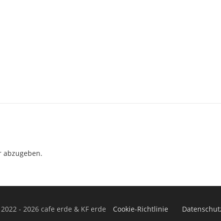
r abzugeben.
 2022 - 2026 cafe erde & KF erde
Cookie-Richtlinie
Datenschut