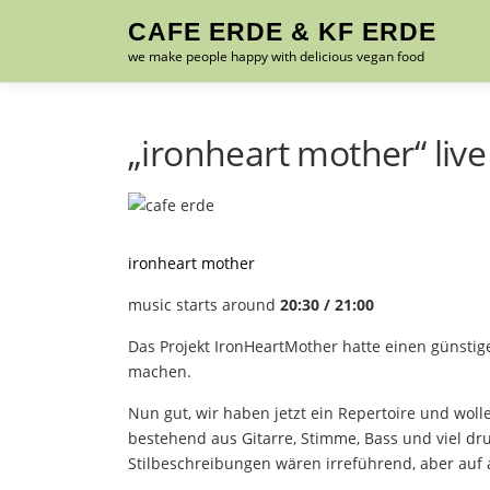
Zum
CAFE ERDE & KF ERDE
Inhalt
we make people happy with delicious vegan food
springen
„ironheart mother“ liv
ironheart mother
music starts around
20:30 / 21:00
Das Projekt IronHeartMother hatte einen günsti
machen.
Nun gut, wir haben jetzt ein Repertoire und woll
bestehend aus Gitarre, Stimme, Bass und viel d
Stilbeschreibungen wären irreführend, aber auf al