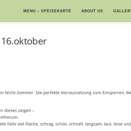
MENU – SPEISEKARTE
ABOUT US
GALLER
e 16.oktober
gen Nicht-Sommer. Die perfekte Vorraussetzung zum Einsperren, W
en dieses zeigen –
rumherum.
le Fälle viel Fläche, schräg, schön, schnell, langsam, laut, leise u