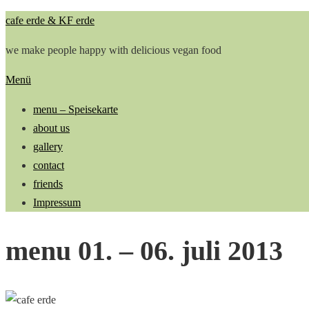
Zum
cafe erde & KF erde
Inhalt
we make people happy with delicious vegan food
springen
Menü
menu – Speisekarte
about us
gallery
contact
friends
Impressum
menu 01. – 06. juli 2013