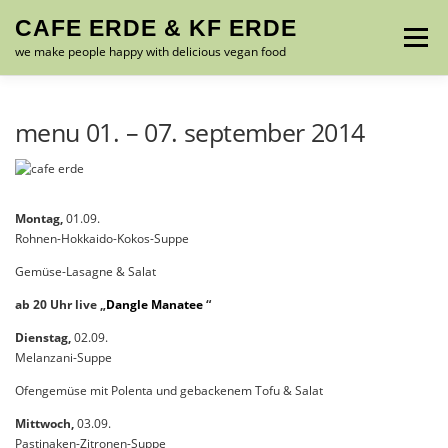
Zum
CAFE ERDE & KF ERDE
Inhalt
Menü
springen
we make people happy with delicious vegan food
MENU – SPEISEKARTE
ABOUT US
GALLERY
menu 01. – 07. september 2014
CONTACT
FRIENDS
IMPRESSUM
Montag,
01.09.
Rohnen-Hokkaido-Kokos-Suppe
Gemüse-Lasagne & Salat
ab 20 Uhr live „
Dangle Manatee
“
Dienstag,
02.09.
Melanzani-Suppe
Ofengemüse mit Polenta und gebackenem Tofu & Salat
Mittwoch,
03.09.
Pastinaken-Zitronen-Suppe