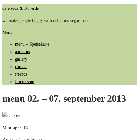
Zum
cafe erde & KF erde
Inhalt
we make people happy with delicious vegan food
springen
Menü
menu – Speisekarte
about us
gallery
contact
friends
Impressum
menu 02. – 07. september 2013
Montag
02.09.
Paradeis-Curry-Suppe