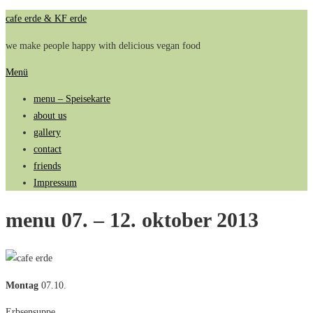
Zum
cafe erde & KF erde
Inhalt
we make people happy with delicious vegan food
springen
Menü
menu – Speisekarte
about us
gallery
contact
friends
Impressum
menu 07. – 12. oktober 2013
Montag
07.10.
Erbsensuppe