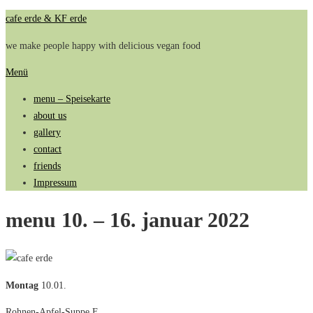
Zum
cafe erde & KF erde
Inhalt
we make people happy with delicious vegan food
springen
Menü
menu – Speisekarte
about us
gallery
contact
friends
Impressum
menu 10. – 16. januar 2022
Montag
10.01.
Rohnen-Apfel-Suppe F