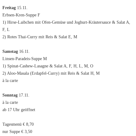
Freitag
15.11.
Erbsen-Kren-Suppe F
1) Hirse-Laibchen mit Ofen-Gemüse und Joghurt-Kräutersauce & Salat A,
F, L
2) Rotes Thai-Curry mit Reis & Salat E, M
Samstag
16.11.
Linsen-Paradeis-Suppe M
1) Spinat-Cashew-Lasagne & Salat A, F, H, L, M, O
2) Aloo-Masala (Erdapfel-Curry) mit Reis & Salat H, M
à la carte
Sonntag
17.11.
à la carte
ab 17 Uhr geöffnet
Tagesmenü € 8,70
nur Suppe € 3,50