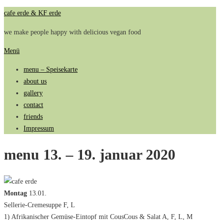
Zum
cafe erde & KF erde
Inhalt
we make people happy with delicious vegan food
springen
Menü
menu – Speisekarte
about us
gallery
contact
friends
Impressum
menu 13. – 19. januar 2020
Montag
13.01.
Sellerie-Cremesuppe F, L
1) Afrikanischer Gemüse-Eintopf mit CousCous & Salat A, F, L, M