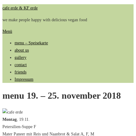
Zum
cafe erde & KF erde
Inhalt
we make people happy with delicious vegan food
springen
Menü
menu – Speisekarte
about us
gallery
contact
friends
Impressum
menu 19. – 25. november 2018
Montag
, 19.11.
Petersilien-Suppe F
Mater Paneer mit Reis und Naanbrot & Salat A, F, M