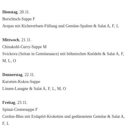
Dienstag
, 20.11.
Borschtsch-Suppe F
Arepas mit Kichererbsen-Füllung und Gemüse-Spalten & Salat A, F, L
Mittwoch
, 21.11.
Chinakohl-Curry-Suppe M
Svickova (Seitan in Gemüsesauce) mit böhmischen Knödeln & Salat A, F,
M, L, O
Donnerstag
, 22.11.
Karotten-Kokos-Suppe
Linsen-Lasagne & Salat A, F, L, M, O
Freitag
, 23.11.
Spinat-Cremesuppe F
Cordon-Bleu mit Erdapfel-Kroketten und gedünstetem Gemüse & Salat A,
F, L