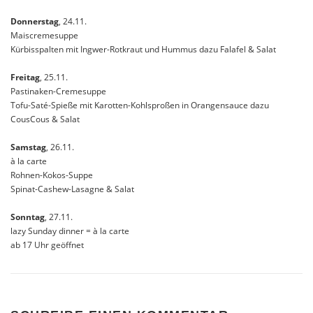
Donnerstag
, 24.11.
Maiscremesuppe
Kürbisspalten mit Ingwer-Rotkraut und Hummus dazu Falafel & Salat
Freitag
, 25.11.
Pastinaken-Cremesuppe
Tofu-Saté-Spieße mit Karotten-Kohlsproßen in Orangensauce dazu
CousCous & Salat
Samstag
, 26.11.
à la carte
Rohnen-Kokos-Suppe
Spinat-Cashew-Lasagne & Salat
Sonntag
, 27.11.
lazy Sunday dinner = à la carte
ab 17 Uhr geöffnet