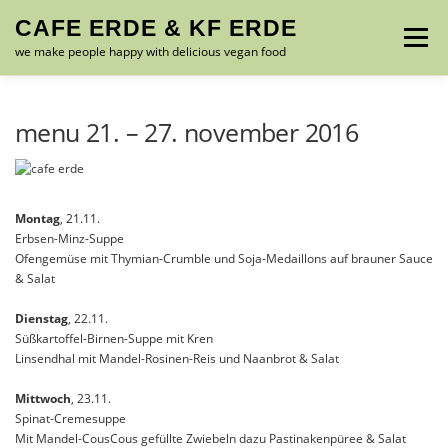
Zum
CAFE ERDE & KF ERDE
Inhalt
Menü
springen
we make people happy with delicious vegan food
MENU – SPEISEKARTE
ABOUT US
GALLERY
menu 21. – 27. november 2016
CONTACT
FRIENDS
IMPRESSUM
Montag
, 21.11.
Erbsen-Minz-Suppe
Ofengemüse mit Thymian-Crumble und Soja-Medaillons auf brauner Sauce
& Salat
Dienstag
, 22.11.
Süßkartoffel-Birnen-Suppe mit Kren
Linsendhal mit Mandel-Rosinen-Reis und Naanbrot & Salat
Mittwoch
, 23.11.
Spinat-Cremesuppe
Mit Mandel-CousCous gefüllte Zwiebeln dazu Pastinakenpüree & Salat