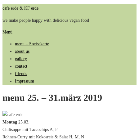
Zum
cafe erde & KF erde
Inhalt
we make people happy with delicious vegan food
springen
Menü
menu – Speisekarte
about us
gallery
contact
friends
Impressum
menu 25. – 31.märz 2019
Montag
25.03.
Chilisuppe mit Taccochips A, F
Rohnen-Curry mit Kokosreis & Salat H, M, N