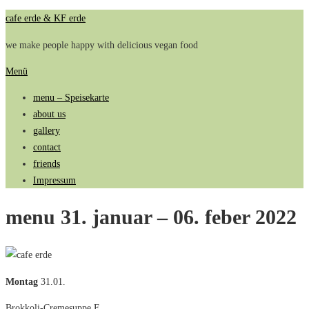
Zum
cafe erde & KF erde
Inhalt
we make people happy with delicious vegan food
springen
Menü
menu – Speisekarte
about us
gallery
contact
friends
Impressum
menu 31. januar – 06. feber 2022
Montag
31.01.
Brokkoli-Cremesuppe F