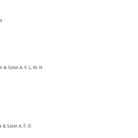
 M
 Salat A, F, L, M, N
& Salat A, F, O