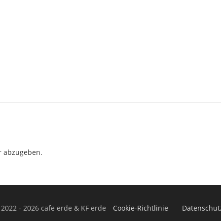
r abzugeben.
 2022 - 2026 cafe erde & KF erde
Cookie-Richtlinie
Datenschut