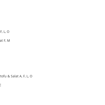
, L, O
at F, M
fu & Salat A, F, L, O
E