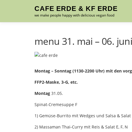
Zum
CAFE ERDE & KF ERDE
Inhalt
we make people happy with delicious vegan food
springen
menu 31. mai – 06. jun
Montag – Sonntag (1130-2200 Uhr) mit den vor
FFP2-Maske, 3-G, etc.
Montag
31.05.
Spinat-Cremesuppe F
1) Gemüse-Burrito mit Wedges und Salsa & Salat A
2) Massaman Thai-Curry mit Reis & Salat E, F, N