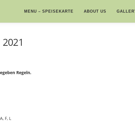
MENU – SPEISEKARTE
ABOUT US
GALLER
i 2021
gegeben Regeln.
, F, L