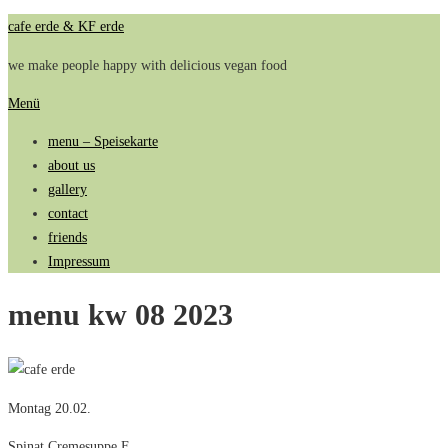
Zum
cafe erde & KF erde
Inhalt
we make people happy with delicious vegan food
springen
Menü
menu – Speisekarte
about us
gallery
contact
friends
Impressum
menu kw 08 2023
Montag 20.02.
Spinat Cremesuppe F