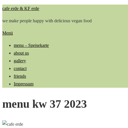
Zum
cafe erde & KF erde
Inhalt
we make people happy with delicious vegan food
springen
Menü
menu – Speisekarte
about us
gallery
contact
friends
Impressum
menu kw 37 2023