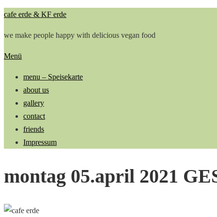
Zum
cafe erde & KF erde
Inhalt
we make people happy with delicious vegan food
springen
Menü
menu – Speisekarte
about us
gallery
contact
friends
Impressum
montag 05.april 2021 