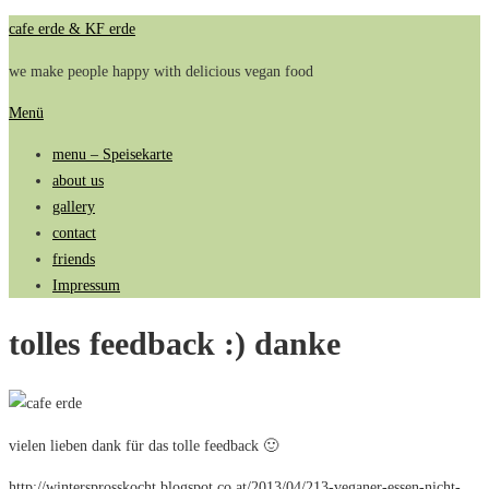
Zum
cafe erde & KF erde
Inhalt
we make people happy with delicious vegan food
springen
Menü
menu – Speisekarte
about us
gallery
contact
friends
Impressum
tolles feedback :) danke
vielen lieben dank für das tolle feedback 🙂
http://wintersprosskocht.blogspot.co.at/2013/04/213-veganer-essen-nicht-